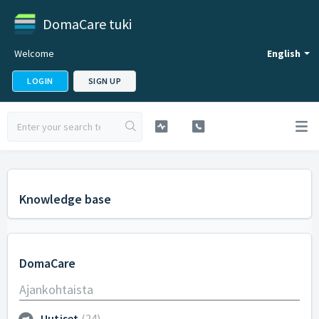
DomaCare tuki
Welcome
English
LOGIN
SIGN UP
Knowledge base
DomaCare
Ajankohtaista
Uutiset
24