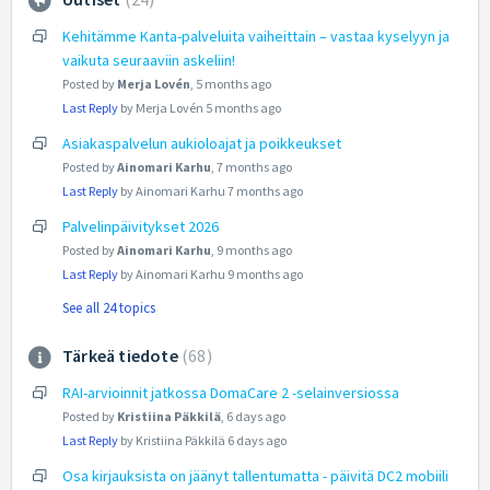
Kehitämme Kanta-palveluita vaiheittain – vastaa kyselyyn ja
vaikuta seuraaviin askeliin!
Posted by
Merja Lovén
,
5 months ago
Last Reply
by Merja Lovén
5 months ago
Asiakaspalvelun aukioloajat ja poikkeukset
Posted by
Ainomari Karhu
,
7 months ago
Last Reply
by Ainomari Karhu
7 months ago
Palvelinpäivitykset 2026
Posted by
Ainomari Karhu
,
9 months ago
Last Reply
by Ainomari Karhu
9 months ago
See all 24 topics
Tärkeä tiedote
68
RAI-arvioinnit jatkossa DomaCare 2 -selainversiossa
Posted by
Kristiina Päkkilä
,
6 days ago
Last Reply
by Kristiina Päkkilä
6 days ago
Osa kirjauksista on jäänyt tallentumatta - päivitä DC2 mobiili