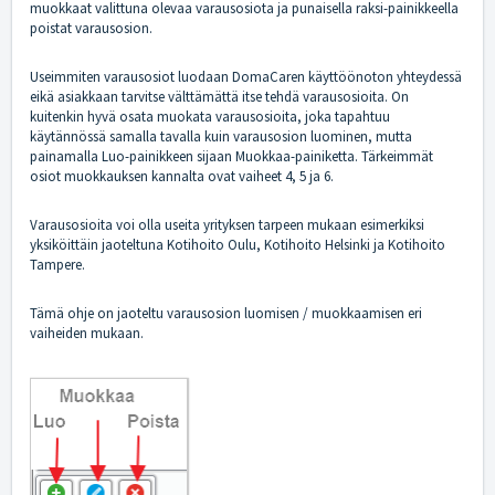
muokkaat valittuna olevaa varausosiota ja punaisella raksi-painikkeella
poistat varausosion.
Useimmiten varausosiot luodaan DomaCaren käyttöönoton yhteydessä
eikä asiakkaan tarvitse välttämättä itse tehdä varausosioita. On
kuitenkin hyvä osata muokata varausosioita, joka tapahtuu
käytännössä samalla tavalla kuin varausosion luominen, mutta
painamalla Luo-painikkeen sijaan Muokkaa-painiketta. Tärkeimmät
osiot muokkauksen kannalta ovat vaiheet 4, 5 ja 6.
Varausosioita voi olla useita yrityksen tarpeen mukaan esimerkiksi
yksiköittäin jaoteltuna Kotihoito Oulu, Kotihoito Helsinki ja Kotihoito
Tampere.
Tämä ohje on jaoteltu varausosion luomisen / muokkaamisen eri
vaiheiden mukaan.