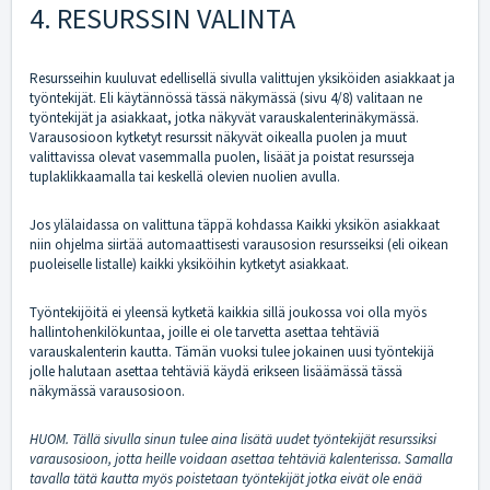
4. RESURSSIN VALINTA
Resursseihin kuuluvat edellisellä sivulla valittujen yksiköiden asiakkaat ja
työntekijät. Eli käytännössä tässä näkymässä (sivu 4/8) valitaan ne
työntekijät ja asiakkaat, jotka näkyvät varauskalenterinäkymässä.
Varausosioon kytketyt resurssit näkyvät oikealla puolen ja muut
valittavissa olevat vasemmalla puolen, lisäät ja poistat resursseja
tuplaklikkaamalla tai keskellä olevien nuolien avulla.
Jos ylälaidassa on valittuna täppä kohdassa Kaikki yksikön asiakkaat
niin ohjelma siirtää automaattisesti varausosion resursseiksi (eli oikean
puoleiselle listalle) kaikki yksiköihin kytketyt asiakkaat.
Työntekijöitä ei yleensä kytketä kaikkia sillä joukossa voi olla myös
hallintohenkilökuntaa, joille ei ole tarvetta asettaa tehtäviä
varauskalenterin kautta. Tämän vuoksi tulee jokainen uusi työntekijä
jolle halutaan asettaa tehtäviä käydä erikseen lisäämässä tässä
näkymässä varausosioon.
HUOM. Tällä sivulla sinun tulee aina lisätä uudet työntekijät resurssiksi
varausosioon, jotta heille voidaan asettaa tehtäviä kalenterissa. Samalla
tavalla tätä kautta myös poistetaan työntekijät jotka eivät ole enää