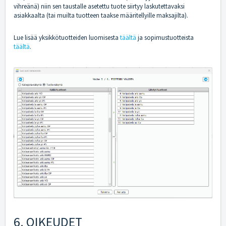
vihreänä) niin sen taustalle asetettu tuote siirtyy laskutettavaksi
asiakkaalta (tai muilta tuotteen taakse määritellyille maksajilta).
Lue lisää yksikkötuotteiden luomisesta
täältä
ja sopimustuotteista
täältä
.
6. OIKEUDET