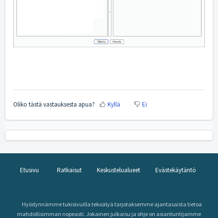
Oliko tästä vastauksesta apua?
Kyllä
Ei
Etusivu
Ratkaisut
Keskustelualueet
Evästekäytäntö
Hyödynnämme tukisivuilla tekoälyä tarjotaksemme ajantasaista tietoa
mahdollisimman nopeasti. Jokainen julkaisu ja ohje on asiantuntijamme