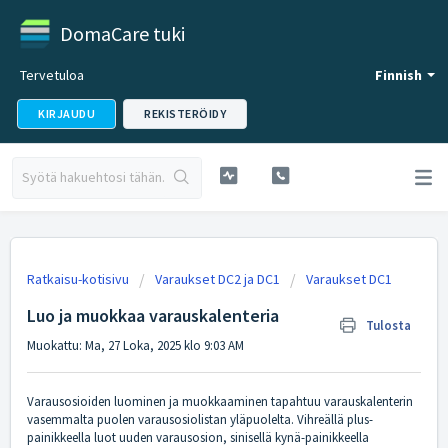
DomaCare tuki
Tervetuloa
Finnish
KIRJAUDU
REKISTERÖIDY
Ratkaisu-kotisivu
Varaukset DC2 ja DC1
Varaukset DC1
Luo ja muokkaa varauskalenteria
Tulosta
Muokattu: Ma, 27 Loka, 2025 klo 9:03 AM
Varausosioiden luominen ja muokkaaminen tapahtuu varauskalenterin
vasemmalta puolen varausosiolistan yläpuolelta. Vihreällä plus-
painikkeella luot uuden varausosion, sinisellä kynä-painikkeella