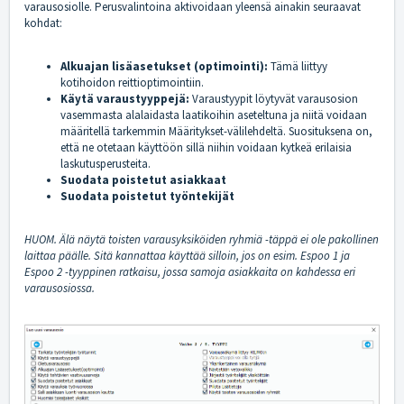
varausosiolle. Perusvalintoina aktivoidaan yleensä ainakin seuraavat
kohdat:
Alkuajan lisäasetukset (optimointi):
Tämä liittyy
kotihoidon reittioptimointiin.
Käytä varaustyyppejä:
Varaustyypit löytyvät varausosion
vasemmasta alalaidasta laatikoihin aseteltuna ja niitä voidaan
määritellä tarkemmin Määritykset-välilehdeltä. Suosituksena on,
että ne otetaan käyttöön sillä niihin voidaan kytkeä erilaisia
laskutusperusteita.
Suodata poistetut asiakkaat
Suodata poistetut työntekijät
HUOM. Älä näytä toisten varausyksiköiden ryhmiä -täppä ei ole pakollinen
laittaa päälle. Sitä kannattaa käyttää silloin, jos on esim. Espoo 1 ja
Espoo 2 -tyyppinen ratkaisu, jossa samoja asiakkaita on kahdessa eri
varausosiossa.