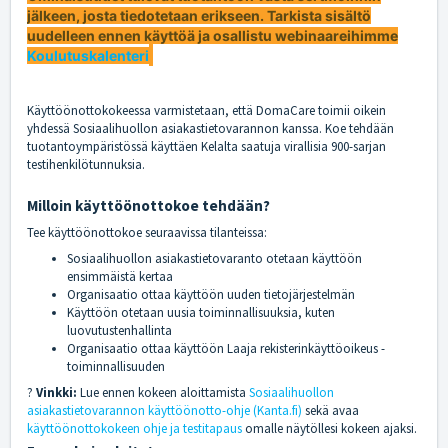
jälkeen, josta tiedotetaan erikseen. Tarkista sisältö
uudelleen ennen käyttöä ja osallistu webinaareihimme
Koulutuskalenteri
Käyttöönottokokeessa varmistetaan, että DomaCare toimii oikein
yhdessä Sosiaalihuollon asiakastietovarannon kanssa. Koe tehdään
tuotantoympäristössä käyttäen Kelalta saatuja virallisia 900-sarjan
testihenkilötunnuksia.
Milloin käyttöönottokoe tehdään?
Tee käyttöönottokoe seuraavissa tilanteissa:
Sosiaalihuollon asiakastietovaranto otetaan käyttöön
ensimmäistä kertaa
Organisaatio ottaa käyttöön uuden tietojärjestelmän
Käyttöön otetaan uusia toiminnallisuuksia, kuten
luovutustenhallinta
Organisaatio ottaa käyttöön Laaja rekisterinkäyttöoikeus -
toiminnallisuuden
?
Vinkki:
Lue ennen kokeen aloittamista
Sosiaalihuollon
asiakastietovarannon käyttöönotto-ohje (Kanta.fi)
sekä avaa
käyttöönottokokeen ohje ja testitapaus
omalle näytöllesi kokeen ajaksi.