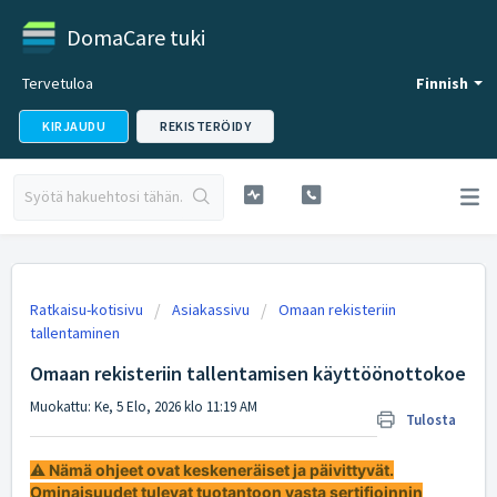
DomaCare tuki
Tervetuloa
Finnish
KIRJAUDU
REKISTERÖIDY
Ratkaisu-kotisivu
Asiakassivu
Omaan rekisteriin
tallentaminen
Omaan rekisteriin tallentamisen käyttöönottokoe
Muokattu: Ke, 5 Elo, 2026 klo 11:19 AM
Tulosta
⚠️
Nämä ohjeet ovat keskeneräiset ja päivittyvät.
Ominaisuudet tulevat tuotantoon vasta sertifioinnin