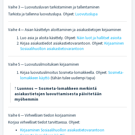
Vaihe 3 — Luovutusluvan tarkistaminen ja tallentaminen
Tarkista ja tallenna luovutuslupa. Ohjeet:
Luovutuslupa
Vaihe 4 — Asian käsittelyn aloittaminen ja asiakastietojen kirjaaminen
Luo asia ja aloita käsittely. Ohjeet:
Näin luot ja hallitset asioita
Kirjaa asiakastiedot asiakastietovarantoon. Ohjeet:
Kirjaaminen
Sosiaalihuollon asiakastietovarantoon
Vaihe 5 — Luovutusilmoituksen kirjaaminen
Kirjaa luovutusilmoitus Sosmeta-lomakkeella. Ohjeet:
Sosmeta-
lomakkeen käyttö
(tähän tulee uudempi tapa)
?
Luonnos — Sosmeta-lomakkeen merkintä
asiakastietojen luovuttamisesta päivitetään
myöhemmin
Vaihe 6 — Virheellisen tiedon korjaaminen
Korjaa virheelliset tiedot tarvittaessa. Ohjeet:
Kirjaaminen Sosiaalihuollon asiakastietovarantoon