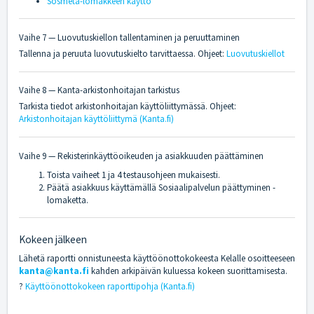
Sosmeta-lomakkeen käyttö
Vaihe 7 — Luovutuskiellon tallentaminen ja peruuttaminen
Tallenna ja peruuta luovutuskielto tarvittaessa. Ohjeet:
Luovutuskiellot
Vaihe 8 — Kanta-arkistonhoitajan tarkistus
Tarkista tiedot arkistonhoitajan käyttöliittymässä. Ohjeet:
Arkistonhoitajan käyttöliittymä (Kanta.fi)
Vaihe 9 — Rekisterinkäyttöoikeuden ja asiakkuuden päättäminen
Toista vaiheet 1 ja 4 testausohjeen mukaisesti.
Päätä asiakkuus käyttämällä Sosiaalipalvelun päättyminen -
lomaketta.
Kokeen jälkeen
Lähetä raportti onnistuneesta käyttöönottokokeesta Kelalle osoitteeseen
kanta@kanta.fi
kahden arkipäivän kuluessa kokeen suorittamisesta.
?
Käyttöönottokokeen raporttipohja (Kanta.fi)