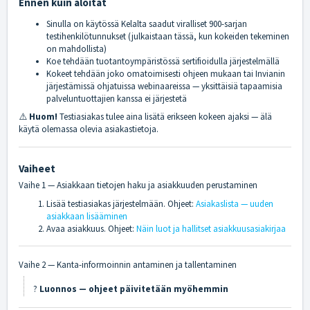
Ennen kuin aloitat
Sinulla on käytössä Kelalta saadut viralliset 900-sarjan
testihenkilötunnukset (julkaistaan tässä, kun kokeiden tekeminen
on mahdollista)
Koe tehdään tuotantoympäristössä sertifioidulla järjestelmällä
Kokeet tehdään joko omatoimisesti ohjeen mukaan tai Invianin
järjestämissä ohjatuissa webinaareissa — yksittäisiä tapaamisia
palveluntuottajien kanssa ei järjestetä
⚠️
Huom!
Testiasiakas tulee aina lisätä erikseen kokeen ajaksi — älä
käytä olemassa olevia asiakastietoja.
Vaiheet
Vaihe 1 — Asiakkaan tietojen haku ja asiakkuuden perustaminen
Lisää testiasiakas järjestelmään. Ohjeet:
Asiakaslista — uuden
asiakkaan lisääminen
Avaa asiakkuus. Ohjeet:
Näin luot ja hallitset asiakkuusasiakirjaa
Vaihe 2 — Kanta-informoinnin antaminen ja tallentaminen
?
Luonnos — ohjeet päivitetään myöhemmin