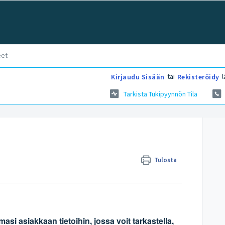
eet
tai
l
Kirjaudu Sisään
Rekisteröidy
Tarkista Tukipyynnön Tila
Tulosta
asi asiakkaan tietoihin, jossa voit tarkastella,