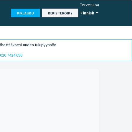
Tervetuloa
Finnish
KIRJAUDU
REKISTERÖIDY
ähettääksesi uuden tukipyynnön
020 7424 090