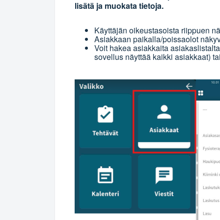
lisätä ja muokata tietoja.
Käyttäjän oikeustasoista riippuen nä
Asiakkaan paikalla/poissaolot näkyvä
Voit hakea asiakkaita asiakaslistalta
sovellus näyttää kaikki asiakkaat) t