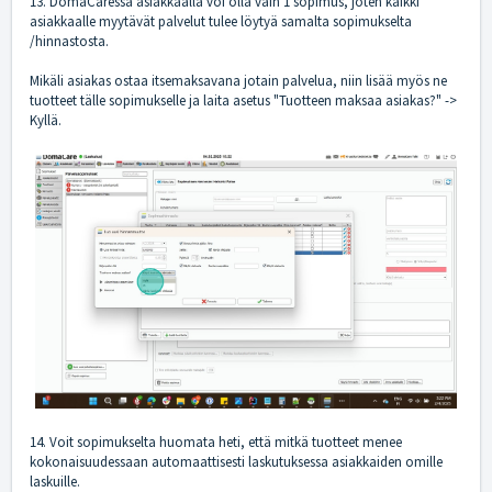
13. DomaCaressa asiakkaalla voi olla vain 1 sopimus, joten kaikki
asiakkaalle myytävät palvelut tulee löytyä samalta sopimukselta
/hinnastosta.
Mikäli asiakas ostaa itsemaksavana jotain palvelua, niin lisää myös ne
tuotteet tälle sopimukselle ja laita asetus "Tuotteen maksaa asiakas?" ->
Kyllä.
14. Voit sopimukselta huomata heti, että mitkä tuotteet menee
kokonaisuudessaan automaattisesti laskutuksessa asiakkaiden omille
laskuille.