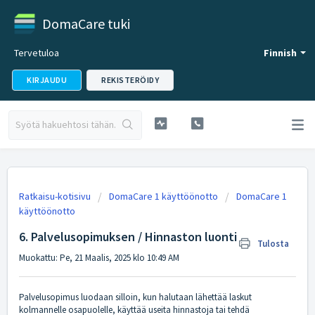
DomaCare tuki
Tervetuloa
Finnish
KIRJAUDU
REKISTERÖIDY
Ratkaisu-kotisivu
DomaCare 1 käyttöönotto
DomaCare 1
käyttöönotto
6. Palvelusopimuksen / Hinnaston luonti
Tulosta
Muokattu: Pe, 21 Maalis, 2025 klo 10:49 AM
Palvelusopimus luodaan silloin, kun halutaan lähettää laskut
kolmannelle osapuolelle, käyttää useita hinnastoja tai tehdä