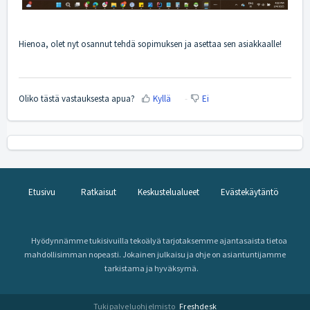
Hienoa, olet nyt osannut tehdä sopimuksen ja asettaa sen asiakkaalle!
Oliko tästä vastauksesta apua?
Kyllä
Ei
Etusivu
Ratkaisut
Keskustelualueet
Evästekäytäntö
Hyödynnämme tukisivuilla tekoälyä tarjotaksemme ajantasaista tietoa
mahdollisimman nopeasti. Jokainen julkaisu ja ohje on asiantuntijamme
tarkistama ja hyväksymä.
Tukipalveluohjelmisto
Freshdesk