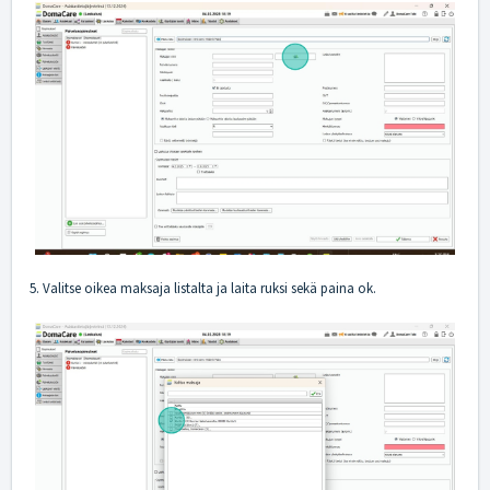
5. Valitse oikea maksaja listalta ja laita ruksi sekä paina ok.