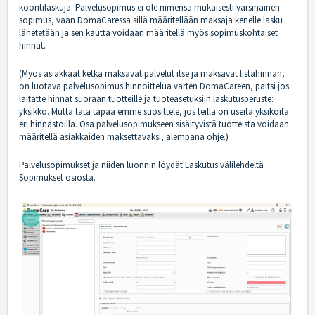
koontilaskuja. Palvelusopimus ei ole nimensä mukaisesti varsinainen
sopimus, vaan DomaCaressa sillä määritellään maksaja kenelle lasku
lähetetään ja sen kautta voidaan määritellä myös sopimuskohtaiset
hinnat.
(Myös asiakkaat ketkä maksavat palvelut itse ja maksavat listahinnan,
on luotava palvelusopimus hinnoittelua varten DomaCareen, paitsi jos
laitatte hinnat suoraan tuotteille ja tuoteasetuksiin laskutusperuste:
yksikkö. Mutta tätä tapaa emme suosittele, jos teillä on useita yksiköitä
eri hinnastoilla. Osa palvelusopimukseen sisältyvistä tuotteista voidaan
määritellä asiakkaiden maksettavaksi, alempana ohje.)
Palvelusopimukset ja niiden luonnin löydät Laskutus välilehdeltä
Sopimukset osiosta.