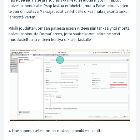
Palvelusetelit: Palse ja Psop asiakkaille tulee luoda myös hinnastot
palvelusopimuksille. Psop laskua ei lähetetä, mutta Palse laskua varten
teidän on luotava Maksajatiedot välilehdelle oikea maksajakortti laskun
lähetystä varten.
Mikäli joudutte luomaan palsessa usean viitteen niin tehkää yhtä monta
palvelusopimusta DomaCareen, jotta saatte koontilaskut helposti
muodostettua ja viitteen lisättyä oikealle laskulle.
4. Hae sopimukselle luomasi maksaja painikkeen kautta.