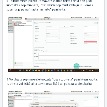
8. Tallentamisen jälkeen DomaCare saattaa heittää sinut pois juuri
luomaltasi sopimukselta, joten valitse sopimuslistalta juuri luomasi
sopimus ja paina "näytä hinnasto" painiketta.
9. Voit lisätä sopimukselle tuotteita "Lisää tuotteita" painikkeen kautta.
Tuotteita voi lisätä aina tarvittaessa lisää tai poistaa sopimukselta.