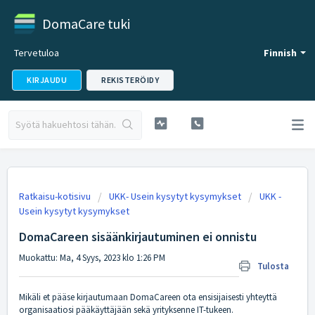
DomaCare tuki
Tervetuloa
Finnish
KIRJAUDU
REKISTERÖIDY
Ratkaisu-kotisivu
UKK- Usein kysytyt kysymykset
UKK -
Usein kysytyt kysymykset
DomaCareen sisäänkirjautuminen ei onnistu
Muokattu: Ma, 4 Syys, 2023 klo 1:26 PM
Tulosta
Mikäli et pääse kirjautumaan DomaCareen ota ensisijaisesti yhteyttä
organisaatiosi pääkäyttäjään sekä yrityksenne IT-tukeen.