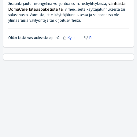
Sisäänkirjautumisongelma voi johtua esim. nettiyhteyksistä,
vanhasta
DomaCare latauspaketista tai
virheellisestä käyttäjätunnuksesta tai
salasanasta. Varmista, ettei käyttäjätunnuksessa ja salasanassa ole
ylimääräisiä välilyöntejä tai kirjoitusvirheitä.
Oliko tästä vastauksesta apua?
Kyllä
Ei