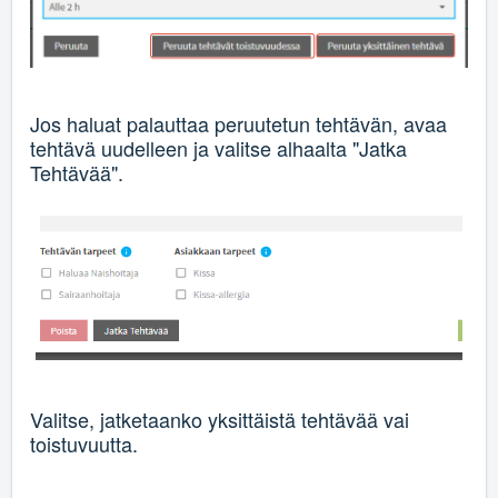
Jos haluat palauttaa peruutetun tehtävän, avaa
tehtävä uudelleen ja valitse alhaalta "Jatka
Tehtävää".
Valitse, jatketaanko yksittäistä tehtävää vai
toistuvuutta.