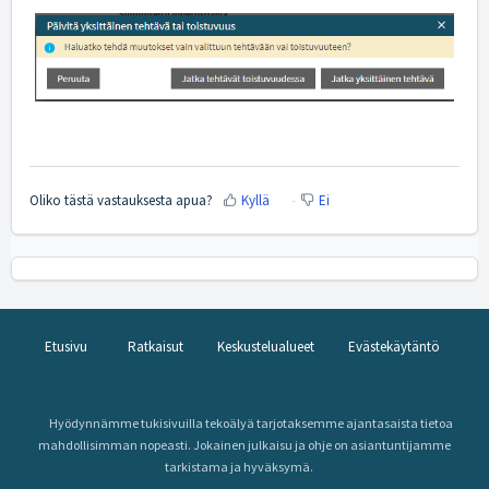
Oliko tästä vastauksesta apua?
Kyllä
Ei
Etusivu
Ratkaisut
Keskustelualueet
Evästekäytäntö
Hyödynnämme tukisivuilla tekoälyä tarjotaksemme ajantasaista tietoa
mahdollisimman nopeasti. Jokainen julkaisu ja ohje on asiantuntijamme
tarkistama ja hyväksymä.