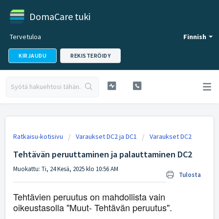
DomaCare tuki
Tervetuloa
Finnish
KIRJAUDU
REKISTERÖIDY
Ratkaisu-kotisivu
Varaukset DC2 ja DC1
Varaukset DC2
Tehtävän peruuttaminen ja palauttaminen DC2
Muokattu: Ti, 24 Kesä, 2025 klo 10:56 AM
Tulosta
Tehtävien peruutus on mahdollista vain
oikeustasolla "Muut- Tehtävän peruutus".