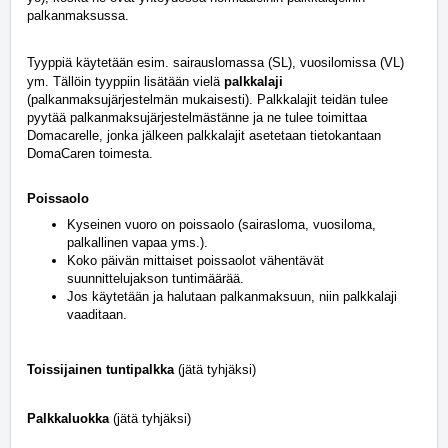
palkanmaksussa.
Tyyppiä
käytetään esim. sairauslomassa (SL), vuosilomissa (VL)
ym. Tällöin tyyppiin lisätään vielä
palkkalaji
(palkanmaksujärjestelmän mukaisesti). Palkkalajit teidän tulee
pyytää palkanmaksujärjestelmästänne ja ne tulee toimittaa
Domacarelle, jonka jälkeen palkkalajit asetetaan tietokantaan
DomaCaren toimesta.
Poissaolo
Kyseinen vuoro on poissaolo (sairasloma, vuosiloma,
palkallinen vapaa yms.).
Koko päivän mittaiset poissaolot vähentävät
suunnittelujakson tuntimäärää.
Jos käytetään ja halutaan palkanmaksuun, niin palkkalaji
vaaditaan.
Toissijainen tuntipalkka
(jätä tyhjäksi)
Palkkaluokka
(jätä tyhjäksi)