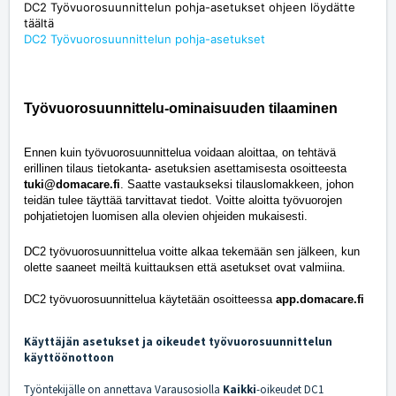
DC2 Työvuorosuunnittelun pohja-asetukset ohjeen löydätte
täältä
DC2 Työvuorosuunnittelun pohja-asetukset
Työvuorosuunnittelu-ominaisuuden tilaaminen
Ennen kuin työvuorosuunnittelua voidaan aloittaa, on tehtävä
erillinen tilaus tietokanta- asetuksien asettamisesta osoitteesta
tuki@domacare.fi
. Saatte vastaukseksi tilauslomakkeen, johon
teidän tulee täyttää tarvittavat tiedot. Voitte aloitta työvuorojen
pohjatietojen luomisen alla olevien ohjeiden mukaisesti.
DC2 työvuorosuunnittelua voitte alkaa tekemään sen jälkeen, kun
olette saaneet meiltä kuittauksen että asetukset ovat valmiina.
DC2 työvuorosuunnittelua käytetään osoitteessa
app.domacare.fi
Käyttäjän asetukset ja oikeudet työvuorosuunnittelun
käyttöönottoon
Työntekijälle on annettava Varausosiolla
Kaikki
-oikeudet DC1