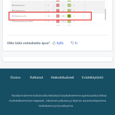
Oliko tästä vastauksesta apua?
Kyllä
Ei
Etusivu
Ratkaisut
Keskustelualueet
Evästekäytäntö
Hyödynnämme tukisivuilla tekoälyä tarjotaksemme ajantasaista tietoa
mahdollisimman nopeasti. Jokainen julkaisu ja ohje on asiantuntijamme
tarkistama ja hyväksymä.