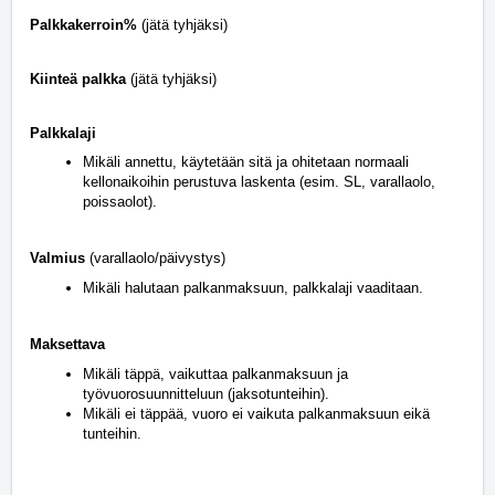
Palkkakerroin%
(jätä tyhjäksi)
Kiinteä palkka
(jätä tyhjäksi)
Palkkalaji
Mikäli annettu, käytetään sitä ja ohitetaan normaali
kellonaikoihin perustuva laskenta (esim. SL, varallaolo,
poissaolot).
Valmius
(varallaolo/päivystys)
Mikäli halutaan palkanmaksuun, palkkalaji vaaditaan.
Maksettava
Mikäli täppä, vaikuttaa palkanmaksuun ja
työvuorosuunnitteluun (jaksotunteihin).
Mikäli ei täppää, vuoro ei vaikuta palkanmaksuun eikä
tunteihin.