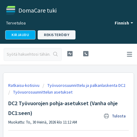
DomaCare tuki
Tervetuloa
Finnish
KIRJAUDU
REKISTERÖIDY
Ratkaisu-kotisivu
Työvuorosuunnittelu ja palkanlaskenta DC2
Työvuorosuunnittelun asetukset
DC2 Työvuorojen pohja-asetukset (Vanha ohje
DC1:seen)
Tulosta
Muokattu: To, 30 Heinä, 2026 klo 11:12 AM