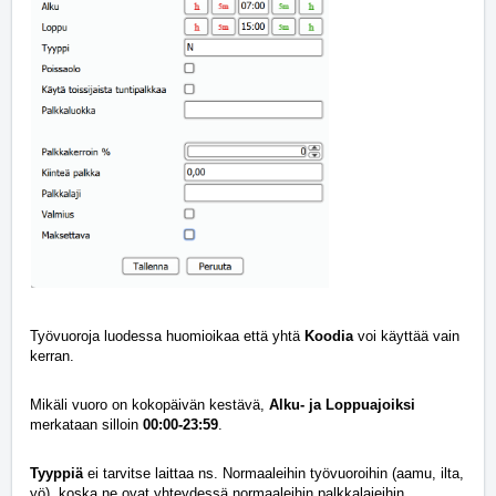
Työvuoroja luodessa huomioikaa että yhtä
Koodia
voi käyttää vain
kerran.
Mikäli vuoro on kokopäivän kestävä,
Alku- ja Loppuajoiksi
merkataan silloin
00:00-23:59
.
Tyyppiä
ei tarvitse laittaa ns. Normaaleihin työvuoroihin (aamu, ilta,
yö), koska ne ovat yhteydessä normaaleihin palkkalajeihin