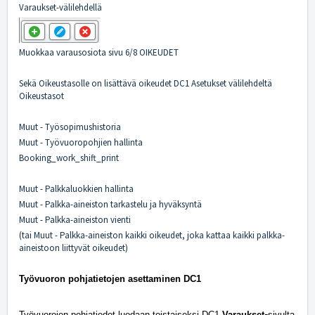
Varaukset-välilehdellä
Muokkaa varausosiota sivu 6/8 OIKEUDET
Sekä Oikeustasolle on lisättävä oikeudet DC1 Asetukset välilehdeltä
Oikeustasot
Muut - Työsopimushistoria
Muut - Työvuoropohjien hallinta
Booking_work_shift_print
Muut - Palkkaluokkien hallinta
Muut - Palkka-aineiston tarkastelu ja hyväksyntä
Muut - Palkka-aineiston vienti
(tai Muut - Palkka-aineiston kaikki oikeudet, joka kattaa kaikki palkka-
aineistoon liittyvät oikeudet)
Työvuoron pohjatietojen asettaminen DC1
-
Työvuorojen pohjatiedot luodaan toistaiseksi DC1
Varaukset
sivulta