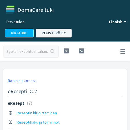
DomaCare tuki
Tervetuloa
Finnish
KIRJAUDU
REKISTERÖIDY
Ratkaisu-kotisivu
eResepti DC2
eResepti
7
Reseptin kirjoittaminen
Reseptihaku ja toiminnot