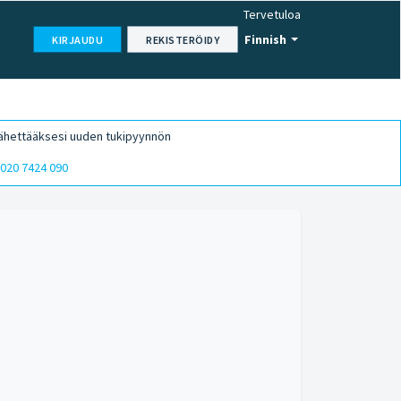
Tervetuloa
Finnish
KIRJAUDU
REKISTERÖIDY
ähettääksesi uuden tukipyynnön
020 7424 090