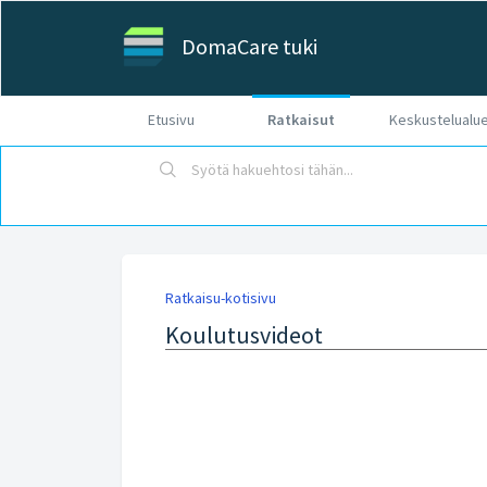
DomaCare tuki
Etusivu
Ratkaisut
Keskustelualu
Ratkaisu-kotisivu
Koulutusvideot