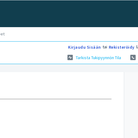
eet
tai
l
Kirjaudu Sisään
Rekisteröidy
Tarkista Tukipyynnön Tila