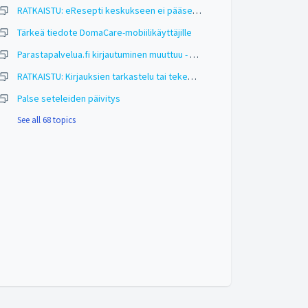
RATKAISTU: eResepti keskukseen ei pääse kirjautumaan
Tärkeä tiedote DomaCare-mobiilikäyttäjille
Parastapalvelua.fi kirjautuminen muuttuu - Ei vaadi DomaCaren osalta toimenpiteitä
RATKAISTU: Kirjauksien tarkastelu tai tekeminen ei onnistu osalla asiakkaista mobiilissa
Palse seteleiden päivitys
See all 68 topics