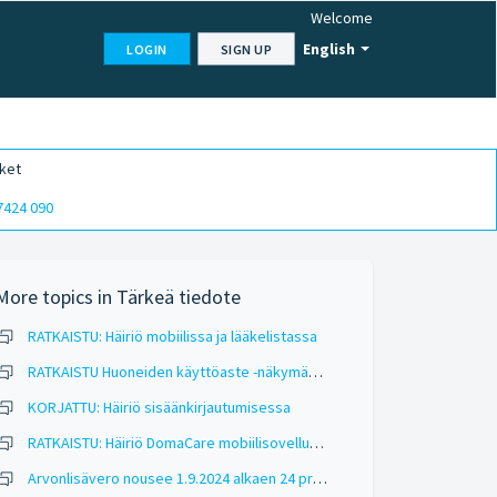
Welcome
English
LOGIN
SIGN UP
ket
7424 090
More topics in
Tärkeä tiedote
RATKAISTU: Häiriö mobiilissa ja lääkelistassa
RATKAISTU Huoneiden käyttöaste -näkymässä häiriö
KORJATTU: Häiriö sisäänkirjautumisessa
RATKAISTU: Häiriö DomaCare mobiilisovelluksessa
Arvonlisävero nousee 1.9.2024 alkaen 24 prosentista 25,5 prosenttiin