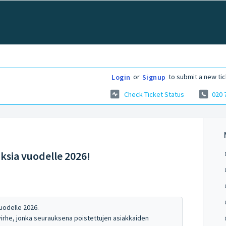
or
to submit a new tic
Login
Signup
Check Ticket Status
020 
ksia vuodelle 2026!
uodelle 2026.
virhe, jonka seurauksena poistettujen asiakkaiden