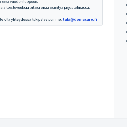
stä ensi vuoden loppuun.
lisiä toistuvuuksia pitäisi enää esiintyä järjestelmässä.
itte olla yhteydessä tukipalveluumme:
tuki@domacare.fi