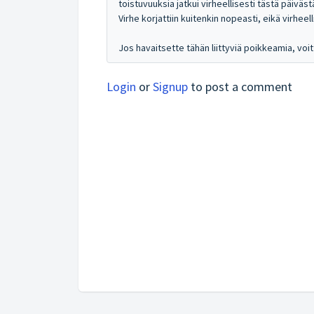
toistuvuuksia jatkui virheellisesti tästä päivä
Virhe korjattiin kuitenkin nopeasti, eikä virheel
Jos havaitsette tähän liittyviä poikkeamia, vo
Login
or
Signup
to post a comment