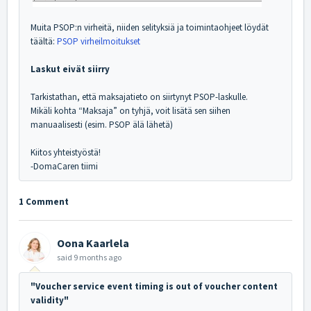
Muita PSOP:n virheitä, niiden selityksiä ja toimintaohjeet löydät
täältä:
PSOP virheilmoitukset
Laskut eivät siirry
Tarkistathan, että maksajatieto on siirtynyt PSOP-laskulle.
Mikäli kohta “Maksaja” on tyhjä, voit lisätä sen siihen
manuaalisesti (esim. PSOP älä lähetä)
Kiitos yhteistyöstä!
-DomaCaren tiimi
1 Comment
Oona Kaarlela
said
9 months ago
"Voucher service event timing is out of voucher content
validity"