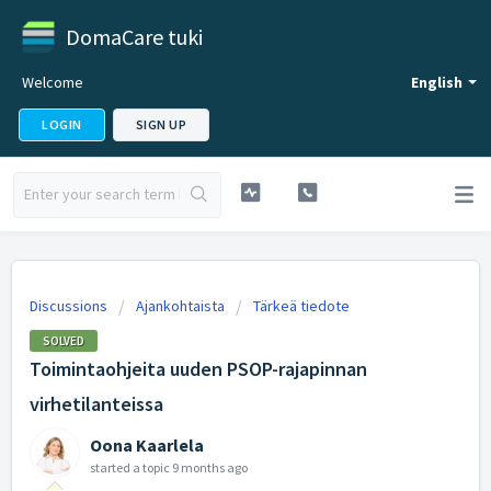
DomaCare tuki
Welcome
English
LOGIN
SIGN UP
Discussions
Ajankohtaista
Tärkeä tiedote
SOLVED
Toimintaohjeita uuden PSOP-rajapinnan
virhetilanteissa
Oona Kaarlela
started a topic
9 months ago