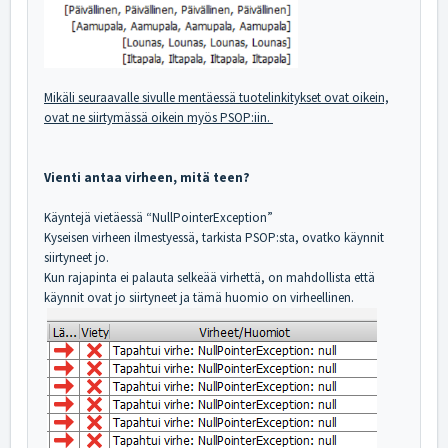
Mikäli seuraavalle sivulle mentäessä tuotelinkitykset ovat oikein,
ovat ne siirtymässä oikein myös PSOP:iin.
Vienti antaa virheen, mitä teen?
Käyntejä vietäessä “NullPointerException”
Kyseisen virheen ilmestyessä, tarkista PSOP:sta, ovatko käynnit
siirtyneet jo.
Kun rajapinta ei palauta selkeää virhettä, on mahdollista että
käynnit ovat jo siirtyneet ja tämä huomio on virheellinen.