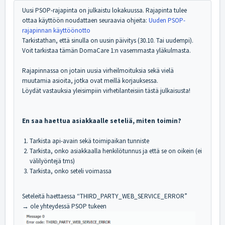
Uusi PSOP-rajapinta on julkaistu lokakuussa. Rajapinta tulee
ottaa käyttöön noudattaen seuraavia ohjeita:
Uuden PSOP-
rajapinnan käyttöönotto
Tarkistathan, että sinulla on uusin päivitys (30.10. Tai uudempi).
Voit tarkistaa tämän DomaCare 1:n vasemmasta yläkulmasta.
Rajapinnassa on jotain uusia virheilmoituksia sekä vielä
muutamia asioita, jotka ovat meillä korjauksessa.
Löydät vastauksia yleisimpiin virhetilanteisiin tästä julkaisusta!
En saa haettua asiakkaalle seteliä, miten toimin?
Tarkista api-avain sekä toimipaikan tunniste
Tarkista, onko asiakkaalla henkilötunnus ja että se on oikein (ei
välilyöntejä tms)
Tarkista, onko seteli voimassa
Seteleitä haettaessa “THIRD_PARTY_WEB_SERVICE_ERROR”
→ ole yhteydessä PSOP tukeen