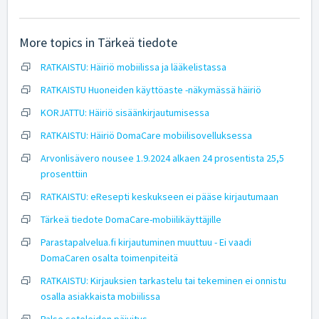
More topics in
Tärkeä tiedote
RATKAISTU: Häiriö mobiilissa ja lääkelistassa
RATKAISTU Huoneiden käyttöaste -näkymässä häiriö
KORJATTU: Häiriö sisäänkirjautumisessa
RATKAISTU: Häiriö DomaCare mobiilisovelluksessa
Arvonlisävero nousee 1.9.2024 alkaen 24 prosentista 25,5
prosenttiin
RATKAISTU: eResepti keskukseen ei pääse kirjautumaan
Tärkeä tiedote DomaCare-mobiilikäyttäjille
Parastapalvelua.fi kirjautuminen muuttuu - Ei vaadi
DomaCaren osalta toimenpiteitä
RATKAISTU: Kirjauksien tarkastelu tai tekeminen ei onnistu
osalla asiakkaista mobiilissa
Palse seteleiden päivitys