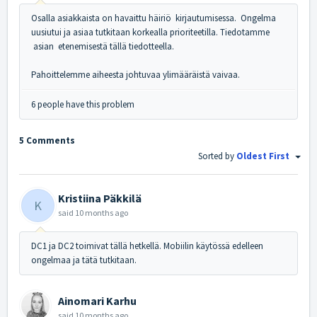
Osalla asiakkaista on havaittu häiriö kirjautumisessa. Ongelma
uusiutui ja asiaa tutkitaan korkealla prioriteetilla. Tiedotamme
asian etenemisestä tällä tiedotteella.
Pahoittelemme aiheesta johtuvaa ylimääräistä vaivaa.
6 people have this problem
5 Comments
Sorted by
Oldest First
Kristiina Päkkilä
K
said
10 months ago
DC1 ja DC2 toimivat tällä hetkellä. Mobiilin käytössä edelleen
ongelmaa ja tätä tutkitaan.
Ainomari Karhu
said
10 months ago