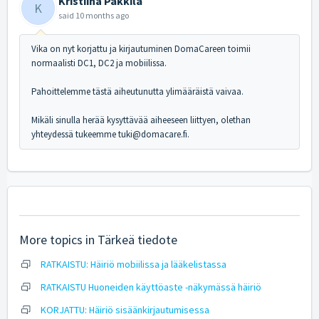
Kristiina Päkkilä
K
said
10 months ago
Vika on nyt korjattu ja kirjautuminen DomaCareen toimii
normaalisti DC1, DC2 ja mobiilissa.
Pahoittelemme tästä aiheutunutta ylimääräistä vaivaa.
Mikäli sinulla herää kysyttävää aiheeseen liittyen, olethan
yhteydessä tukeemme tuki@domacare.fi.
More topics in
Tärkeä tiedote
RATKAISTU: Häiriö mobiilissa ja lääkelistassa
RATKAISTU Huoneiden käyttöaste -näkymässä häiriö
KORJATTU: Häiriö sisäänkirjautumisessa