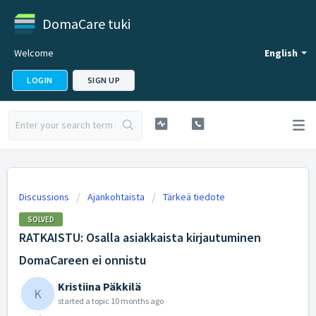
DomaCare tuki
Welcome
English
LOGIN
SIGN UP
Discussions
Ajankohtaista
Tärkeä tiedote
SOLVED
RATKAISTU: Osalla asiakkaista kirjautuminen
DomaCareen ei onnistu
Kristiina Päkkilä
K
started a topic
10 months ago