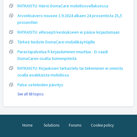
RATKAISTU: Häiriö DomaCare mobiilisovelluksessa
Arvonlisävero nousee 1.9.2024 alkaen 24 prosentista 25,5
prosenttiin
RATKAISTU: eResepti keskukseen ei pääse kirjautumaan
Tärkeä tiedote DomaCare-mobiilikäyttäjille
Parastapalvelua.fi kirjautuminen muuttuu - Ei vaadi
DomaCaren osalta toimenpiteitä
RATKAISTU: Kirjauksien tarkastelu tai tekeminen ei onnistu
osalla asiakkaista mobiilissa
Palse seteleiden päivitys
See all 68 topics
Home
Solutions
Forums
Cookie policy