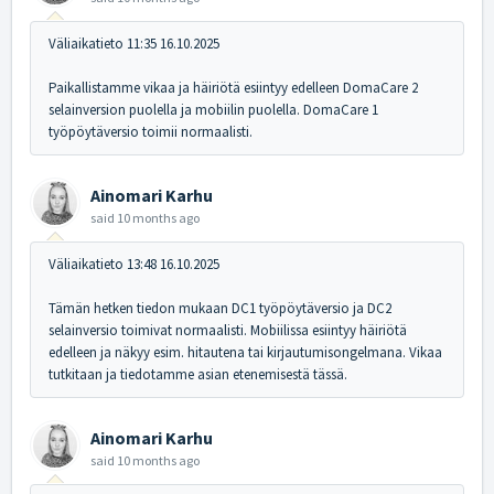
Väliaikatieto 11:35 16.10.2025
Paikallistamme vikaa ja häiriötä esiintyy edelleen DomaCare 2
selainversion puolella ja mobiilin puolella. DomaCare 1
työpöytäversio toimii normaalisti.
Ainomari Karhu
said
10 months ago
Väliaikatieto 13:48 16.10.2025
Tämän hetken tiedon mukaan DC1 työpöytäversio ja DC2
selainversio toimivat normaalisti. Mobiilissa esiintyy häiriötä
edelleen ja näkyy esim. hitautena tai kirjautumisongelmana. Vikaa
tutkitaan ja tiedotamme asian etenemisestä tässä.
Ainomari Karhu
said
10 months ago