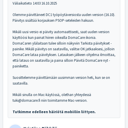
Väliaikatieto 14:03 16.10.2025
Olemme päivittäneet DC1 työpöytäversiosta uuden version (16.10).
Päivitys sisältää korjauksen PSOP-seteleiden hakuun.
Mikäli uusi versio ei päivity automaattisesti, saat uuden version
käyttöösi kun painat hiiren oikealla DomaCare ikonia.
DomaCaren ylälaitaan tulee silloin näkyviin Tarkista päivitykset -
painike. Mikäli päivitys on saatavilla, valitse OK jatkaaksesi, jolloin
DomaCare lataa päivityksen. Latauksen jälkeen ohjelma ilmoittaa,
että lataus on saatavilla ja paina silloin Päivitä DomaCare nyt -
painiketta.
Suosittelemme päivittämään uusimman version heti, kun se on
saatavilla.
Mikäli sinulla on Mac-käytössä, olethan yhteydessä
tuki@domacare.fi niin toimitamme Mac-version.
Tutkimme edelleen häiriötä mobiiliin liittyen.