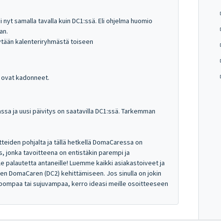
 nyt samalla tavalla kuin DC1:ssä. Eli ohjelma huomio
an.
ytään kalenteriryhmästä toiseen
t ovat kadonneet.
sa ja uusi päivitys on saatavilla DC1:ssä. Tarkemman
teiden pohjalta ja tällä hetkellä DomaCaressa on
, jonka tavoitteena on entistäkin parempi ja
le palautetta antaneille! Luemme kaikki asiakastoiveet ja
n DomaCaren (DC2) kehittämiseen. Jos sinulla on jokin
pompaa tai sujuvampaa, kerro ideasi meille osoitteeseen