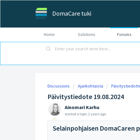
DomaCare tuki
Home
Solutions
Forums
Discussions
Ajankohtaista
Päivitystiedott
Päivitystiedote 19.08.2024
Ainomari Karhu
started a topic
2 years ago
Selainpohjaisen DomaCaren pä