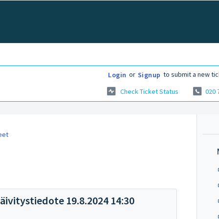
or
to submit a new tic
Login
Signup
Check Ticket Status
020 
eet
ivitystiedote 19.8.2024 14:30