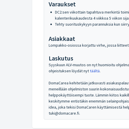
Varaukset
DC2:sen viikottain tapahtuva merkintä toimii
kalenterikuukaudesta 4 viikkoa 5 viikon sija
Tehty suorituskykyyn parannuksia kun siirr
Asiakkaat
Lompakko-osiossa korjattu virhe, jossa liittee
Laskutus
Syyskuun ALV-muutos on nyt huomioitu ohjelmas
ohjeistuksen löydät nyt
täältä
.
DomaCarea kehitetään jatkuvasti asiakaspalaut
meneillään ohjelmiston suurin kokonaisuudistus
helppokäyttöisempi tuote. Lämmin kiitos kaikil
keskitymme entistäkin enemmän selainpohjaise
idea, joka tekisi DomaCaren käyttämisestä hel
tuki@domacare.fi.