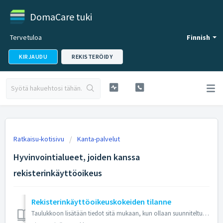
DomaCare tuki
Tervetuloa
Finnish
KIRJAUDU
REKISTERÖIDY
Ratkaisu-kotisivu
Kanta-palvelut
Hyvinvointialueet, joiden kanssa
rekisterinkäyttöoikeus
Rekisterinkäyttöoikeuskokeiden tilanne
Taulukkoon lisätään tiedot sitä mukaan, kun ollaan suunniteltu käyttöönottokokeelle aikataulu ja kun koe on hyväksytty. Rekisterinpitäjän OID:in tarvitsette...