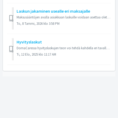
Laskun jakaminen usealle eri maksajalle
Maksusääntöjen avulla asiakkaan laskuille voidaan asettaa oletuksista poikkeavia maksajia tai maksusääntöjä. Käytännössä tämä tarkoittaa sitä, että tuotteet...
To, 8 Tammi, 2026 klo 3:58 PM
Hyvityslaskut
DomaCaressa hyvityslaskujen teon voi tehdä kahdella eri tavalla - Asiakassivun tai Palvelukoosteen Lisää laskutettavaa -painikkeen kautta tai Laskutushistor...
Ti, 12 Elo, 2025 klo 11:17 AM