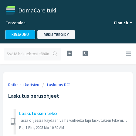
DomaCare tuki
Tervetuloa
Finnish
KIRJAUDU
REKISTERÖIDY
Ratkaisu-kotisivu
Laskutus DC1
Laskutus perusohjeet
Laskutuksen teko
Tässä ohjeessa käydään vaihe vaiheelta läpi laskutuksen tekeminen Vaihe 1: Varausosio Valitse varausosiolla näkymäksi Tehtävät, jonka jälkeen valitse...
Pe, 1 Elo, 2025 klo 10:52 AM