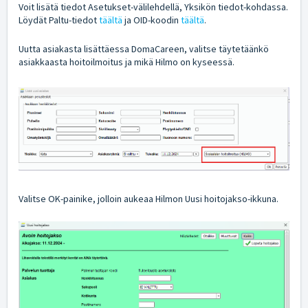
Voit lisätä tiedot Asetukset-välilehdellä, Yksikön tiedot-kohdassa.
Löydät Paltu-tiedot
täältä
ja OID-koodin
täältä
.
Uutta asiakasta lisättäessa DomaCareen, valitse täytetäänkö
asiakkaasta hoitoilmoitus ja mikä Hilmo on kyseessä.
Valitse OK-painike, jolloin aukeaa Hilmon Uusi hoitojakso-ikkuna.