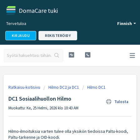
DomaCare tuki
Tervetuloa
Finnish
KIRJAUDU
REKISTERÖIDY
Ratkaisu-kotisivu
Hilmo DC2 ja DC1
Hilmo DC1
DC1 Sosiaalihuollon Hilmo
Tulosta
Muokattu: Ke, 25 Helmi, 2026 klo 10:43 AM
Hilmo-ilmoituksia varten tulee olla yksikön tiedoissa Paltu-koodi,
Paltu-tarkenne ja OID-koodi.