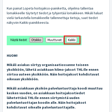
Kun painat Lopeta hoitojakso-painiketta, ohjelma tallentaa
lomakkeelle täytetyt tiedot ja tyhjentää lomakkeen. Mikäli haluat
vielä tarkastella lomakkeelle tallennettuja tietoja, saat tiedot
näkyviin Kaikki-painikkeesta.
HUOM!
Mikäli asiakas siirtyy organisaatiossanne toiseen
yksikköön, lähetä asiakkaan hilmo-jaksot THL:lle ennen
siirtoa uuteen yksikköön. Näin hoitojaksot kohdistuvat
oikeaan yksikköön.
Mikäli asiakkaan yksikön palveluntuottaja koodi muuttuu
kesken vuoden, on asiakkaan hoitojaksotiedot
lähetettävä THL:lle ennen siirtymistä uuden
palveluntuottajan koodin alle. Näin hoitojaksot
kohdistuvat oikealle palveluntuottajalle.