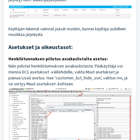
Käyttäjän tekemät valinnat jäävät muistiin, kunnes käyttäjä uudelleen
muokkaa järjestystä.
Asetukset ja oikeustasot:
Henkilötunnuksen piilotus asiakaslistalta asetus:
Näin piilotat henkilötunnuksen asiakaslistasta: Pääkäyttäjä voi
mennä DC1 asetukset -välilehdelle, valita Muut asetukset ja
painaa Lisää asetus. Hae 'customer_list_hide_ssn', valitse rivi, ja
se siirtyy Muut asetukset -kohtaan.