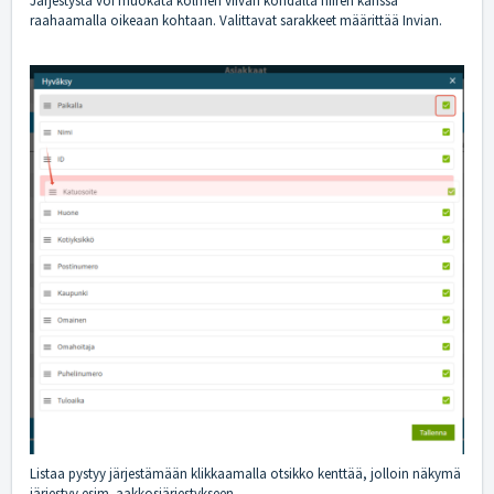
Järjestystä voi muokata kolmen viivan kohdalta hiiren kanssa
raahaamalla oikeaan kohtaan. Valittavat sarakkeet määrittää Invian.
Listaa pystyy järjestämään klikkaamalla otsikko kenttää, jolloin näkymä
järjestyy esim. aakkosjärjestykseen.