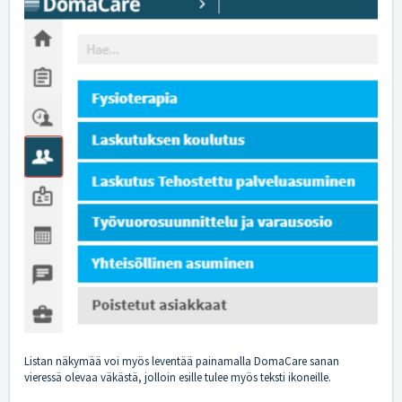
Listan näkymää voi myös leventää painamalla DomaCare sanan
vieressä olevaa väkästä, jolloin esille tulee myös teksti ikoneille.