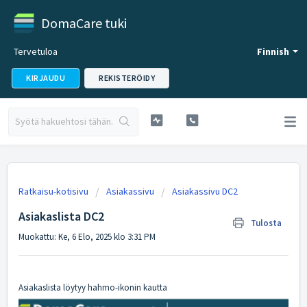
DomaCare tuki
Tervetuloa
Finnish
KIRJAUDU
REKISTERÖIDY
Ratkaisu-kotisivu
Asiakassivu
Asiakassivu DC2
Asiakaslista DC2
Tulosta
Muokattu: Ke, 6 Elo, 2025 klo 3:31 PM
Asiakaslista löytyy hahmo-ikonin kautta