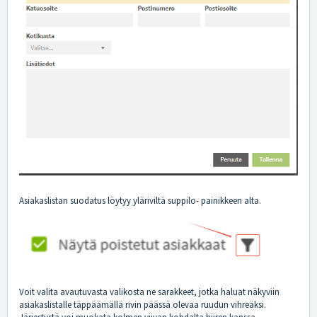
Asiakaslistan suodatus löytyy yläriviltä suppilo- painikkeen alta.
Voit valita avautuvasta valikosta ne sarakkeet, jotka haluat näkyviin
asiakaslistalle täppäämällä rivin päässä olevaa ruudun vihreäksi.