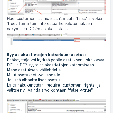
Hae 'customer_list_hide_ssn', muuta 'false' arvoksi 
'true'. Tämä toiminto estää henkilötunnuksen 
näkymisen DC2:n asiakaslistassa
Syy asiakastietojen katseluun- asetus:
Pääkäyttäjä voi kytkeä päälle asetuksen, joka kysyy
DC1 ja DC2 syytä asiakastietojen katsomiseen.
Mene asetukset- välilehdelle
Muut asetukset -välilehdelle
Ja lisää alhaalta lisää asetus
Laita hakukenttään "require_customer_rights" ja
valitse rivi. Vaihda arvo kohtaan "false ->true"