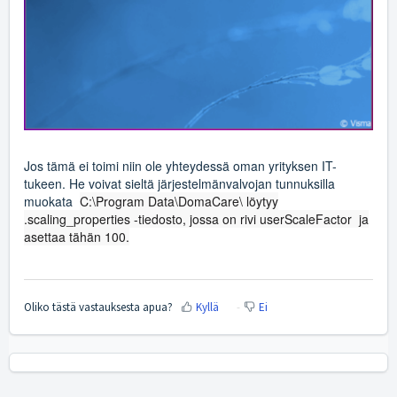
Jos tämä ei toimi niin ole yhteydessä oman yrityksen IT-
tukeen. He voivat sieltä järjestelmänvalvojan tunnuksilla
muokata
C:\Program Data\DomaCare\ löytyy
.scaling_properties -tiedosto, jossa on rivi userScaleFactor ja
asettaa tähän 100.
Oliko tästä vastauksesta apua?
Kyllä
Ei