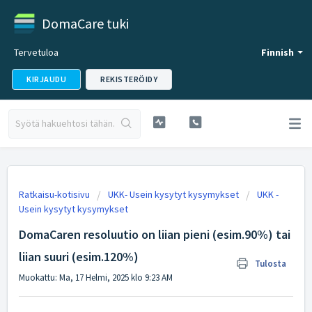
DomaCare tuki
Tervetuloa
Finnish
KIRJAUDU
REKISTERÖIDY
Ratkaisu-kotisivu
UKK- Usein kysytyt kysymykset
UKK -
Usein kysytyt kysymykset
DomaCaren resoluutio on liian pieni (esim.90%) tai
liian suuri (esim.120%)
Tulosta
Muokattu: Ma, 17 Helmi, 2025 klo 9:23 AM