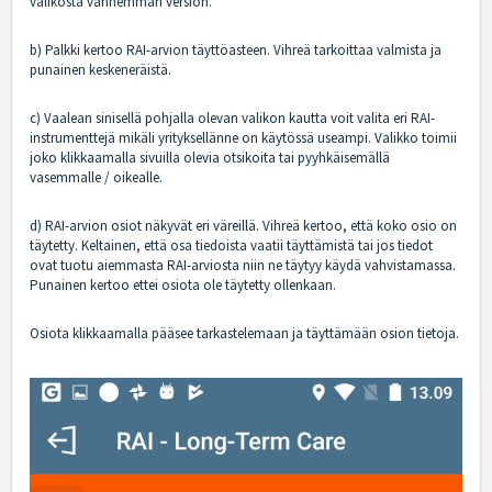
valikosta vanhemman version.
b) Palkki kertoo RAI-arvion täyttöasteen. Vihreä tarkoittaa valmista ja
punainen keskeneräistä.
c) Vaalean sinisellä pohjalla olevan valikon kautta voit valita eri RAI-
instrumenttejä mikäli yrityksellänne on käytössä useampi. Valikko toimii
joko klikkaamalla sivuilla olevia otsikoita tai pyyhkäisemällä
vasemmalle / oikealle.
d) RAI-arvion osiot näkyvät eri väreillä. Vihreä kertoo, että koko osio on
täytetty. Keltainen, että osa tiedoista vaatii täyttämistä tai jos tiedot
ovat tuotu aiemmasta RAI-arviosta niin ne täytyy käydä vahvistamassa.
Punainen kertoo ettei osiota ole täytetty ollenkaan.
Osiota klikkaamalla pääsee tarkastelemaan ja täyttämään osion tietoja.