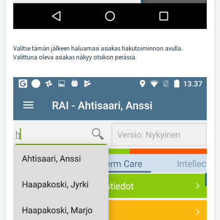
Valitse tämän jälkeen haluamasi asiakas hakutoiminnon avulla.
Valittuna oleva asiakas näkyy otsikon perässä.