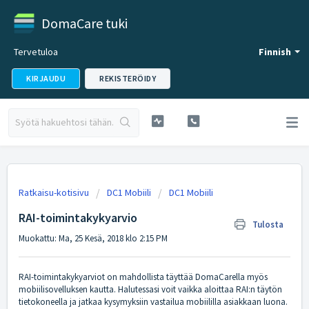
DomaCare tuki
Tervetuloa
Finnish
KIRJAUDU
REKISTERÖIDY
Ratkaisu-kotisivu
DC1 Mobiili
DC1 Mobiili
RAI-toimintakykyarvio
Tulosta
Muokattu: Ma, 25 Kesä, 2018 klo 2:15 PM
RAI-toimintakykyarviot on mahdollista täyttää DomaCarella myös
mobiilisovelluksen kautta. Halutessasi voit vaikka aloittaa RAI:n täytön
tietokoneella ja jatkaa kysymyksiin vastailua mobiililla asiakkaan luona.