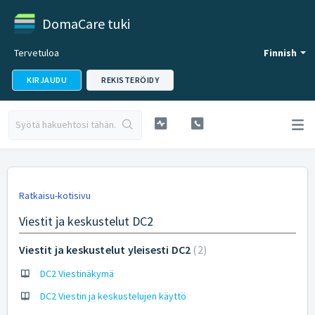
DomaCare tuki
Tervetuloa
Finnish
KIRJAUDU
REKISTERÖIDY
Ratkaisu-kotisivu
Viestit ja keskustelut DC2
Viestit ja keskustelut yleisesti DC2
2
DC2 Viestinäkymä
DC2 Viestin ja keskustelujen käyttö